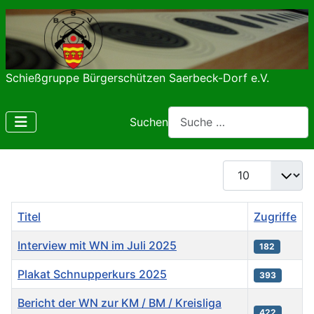
Schießgruppe Bürgerschützen Saerbeck-Dorf e.V.
Suchen
Anzeige #
Titel
Zugriffe
Interview mit WN im Juli 2025
182
Plakat Schnupperkurs 2025
393
Bericht der WN zur KM / BM / Kreisliga
422