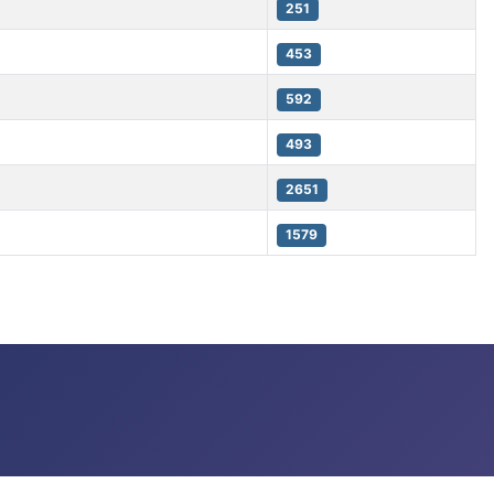
251
453
592
493
2651
1579