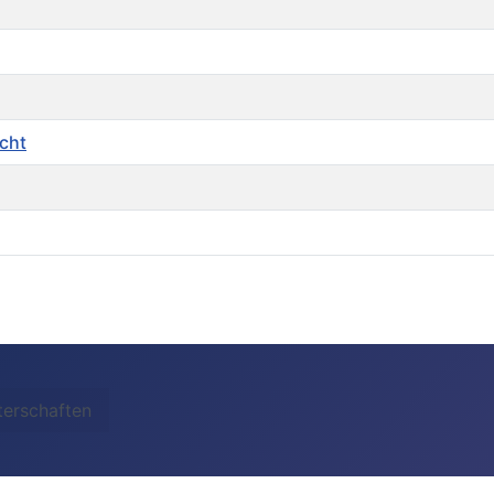
icht
terschaften