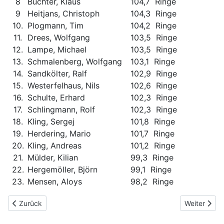
8
Büchter, Klaus
104,7 Ringe
9
Heitjans, Christoph
104,3 Ringe
10.
Plogmann, Tim
104,2 Ringe
11.
Drees, Wolfgang
103,5 Ringe
12.
Lampe, Michael
103,5 Ringe
13.
Schmalenberg, Wolfgang
103,1 Ringe
14.
Sandkölter, Ralf
102,9 Ringe
15.
Westerfelhaus, Nils
102,6 Ringe
16.
Schulte, Erhard
102,3 Ringe
17.
Schlingmann, Rolf
102,3 Ringe
18.
Kling, Sergej
101,8 Ringe
19.
Herdering, Mario
101,7 Ringe
20.
Kling, Andreas
101,2 Ringe
21.
Mülder, Kilian
99,3 Ringe
22.
Hergemöller, Björn
99,1 Ringe
23.
Mensen, Aloys
98,2 Ringe
Vorheriger Beitrag: Damen Mannschaft Auflage
Nächster Be
Zurück
Weiter