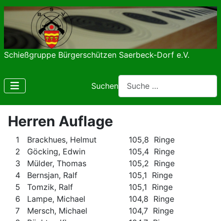
Schießgruppe Bürgerschützen Saerbeck-Dorf e.V.
Suchen
Herren Auflage
1
Brackhues, Helmut
105,8 Ringe
2
Göcking, Edwin
105,4 Ringe
3
Mülder, Thomas
105,2 Ringe
4
Bernsjan, Ralf
105,1 Ringe
5
Tomzik, Ralf
105,1 Ringe
6
Lampe, Michael
104,8 Ringe
7
Mersch, Michael
104,7 Ringe