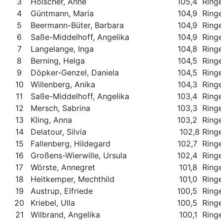
3
Hölscher, Anne
105,4 Ring
4
Güntmann, Maria
104,9 Ring
5
Beermann-Büter, Barbara
104,9 Ring
6
Saße-Middelhoff, Angelika
104,9 Ring
7
Langelange, Inga
104,8 Ring
8
Berning, Helga
104,5 Ring
9
Döpker-Genzel, Daniela
104,5 Ring
10
Willenberg, Anika
104,3 Ring
11
Saße-Middelhoff, Angelika
103,4 Ring
12
Mersch, Sabrina
103,3 Ring
13
Kling, Anna
103,2 Ring
14
Delatour, Silvia
102,8 Ring
15
Fallenberg, Hildegard
102,7 Ring
16
Großens-Wierwille, Ursula
102,4 Ring
17
Wörste, Annegret
101,8 Ring
18
Heitkemper, Mechthild
101,0 Ring
19
Austrup, Elfriede
100,5 Ring
20
Kriebel, Ulla
100,5 Ring
21
Wilbrand, Angelika
100,1 Ring